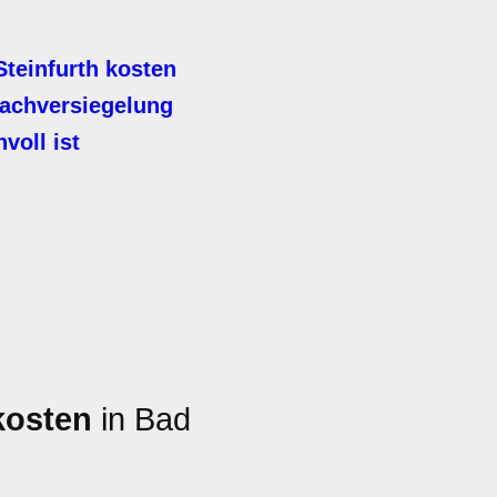
teinfurth kosten
achversiegelung
voll ist
kosten
in Bad