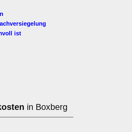
en
achversiegelung
voll ist
kosten
in Boxberg