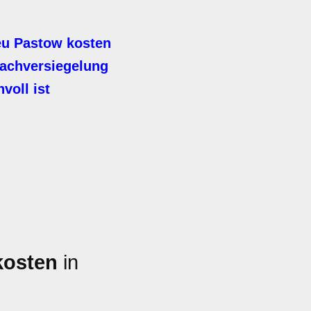
eu Pastow kosten
achversiegelung
voll ist
kosten
in