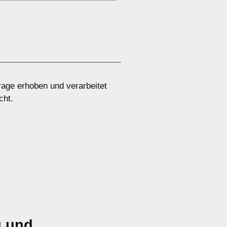
age erhoben und verarbeitet
cht.
g und