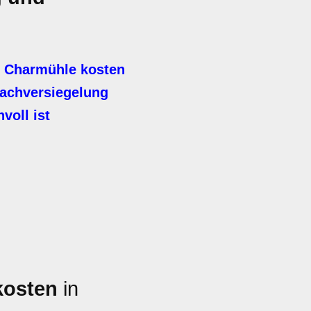
n Charmühle kosten
achversiegelung
voll ist
kosten
in