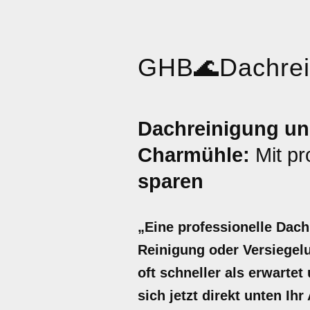
GHB
🌊
Dachre
Dachreinigung u
Charmühle:
Mit pr
sparen
„Eine professionelle Dac
Reinigung oder Versiegel
oft schneller als erwarte
sich jetzt direkt unten Ih