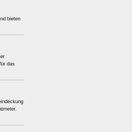
und bieten
ßer
für das
ueindeckung
atmeter.