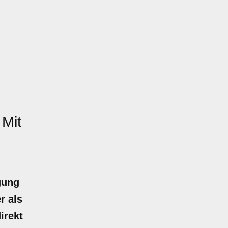
Mit
gung
r als
irekt