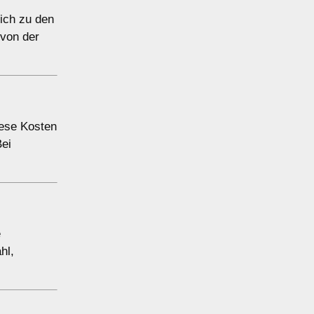
lich zu den
 von der
iese Kosten
Bei
e
hl,