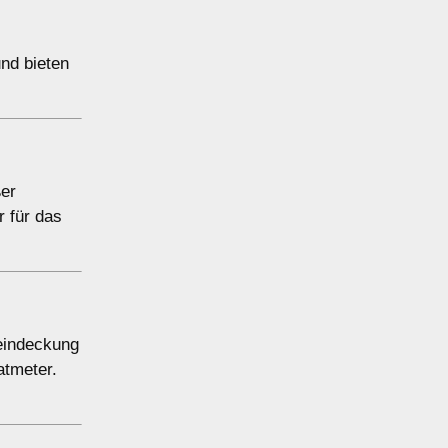
und bieten
ßer
 für das
ueindeckung
atmeter.