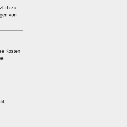
zlich zu
ngen von
ese Kosten
Bei
e
hl,