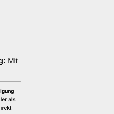
g:
Mit
nigung
ler als
irekt