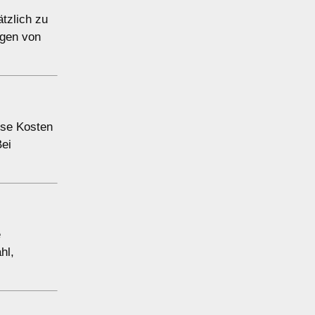
ätzlich zu
ngen von
ese Kosten
Bei
e
hl,