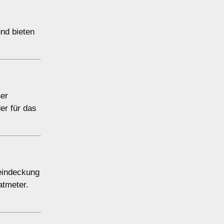
und bieten
ßer
er für das
ueindeckung
atmeter.